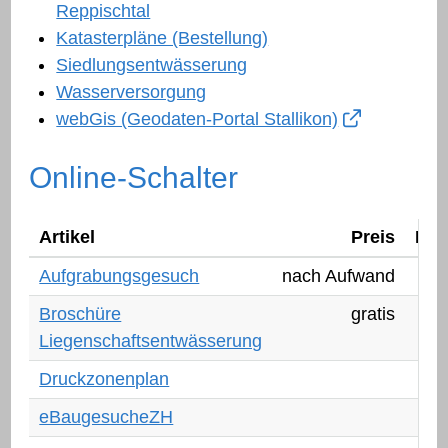
Reppischtal
Katasterpläne (Bestellung)
Siedlungsentwässerung
Wasserversorgung
webGis (Geodaten-Portal Stallikon)
Online-Schalter
Artikel
Preis
Lin
Aufgrabungsgesuch
nach Aufwand
Broschüre
gratis
Liegenschaftsentwässerung
Druckzonenplan
eBa
eBaugesucheZH