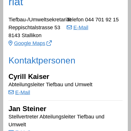
riat
Adresse
Tiefbau-/Umweltsekretariat
Telefon
044 701 92 15
Reppischtalstrasse 53
E-Mail
8143 Stallikon
Google Maps
Tiefbau- und 
Kontaktpersonen
Cyrill Kaiser
Funktion
Abteilungsleiter Tiefbau und Umwelt
E-Mail
Jan Steiner
Funktion
Stellvertreter Abteilungsleiter Tiefbau und
Umwelt