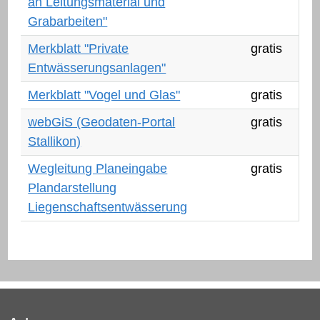
an Leitungsmaterial und
Grabarbeiten"
Merkblatt "Private
gratis
Entwässerungsanlagen"
Merkblatt "Vogel und Glas"
gratis
web
webGiS (Geodaten-Portal
gratis
Stallikon)
Wegleitung Planeingabe
gratis
Plandarstellung
Liegenschaftsentwässerung