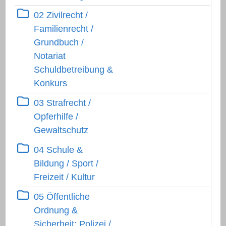
Ebene 1:
Ordnerinhalt herunterlad
02 Zivilrecht /
Familienrecht /
Grundbuch /
Notariat
Schuldbetreibung &
Konkurs
Ebene 1:
Ordnerinhalt herunterlad
03 Strafrecht /
Opferhilfe /
Gewaltschutz
Ebene 1:
Ordnerinhalt herunterlad
04 Schule &
Bildung / Sport /
Freizeit / Kultur
Ebene 1:
Ordnerinhalt herunterlad
05 Öffentliche
Ordnung &
Sicherheit: Polizei /