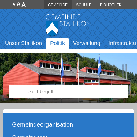
Direkt zum Inhalt springen
A
A
A
GEMEINDE
SCHULE
BIBLIOTHEK
Hauptnavigation
Unser Stallikon
Politik
Verwaltung
Infrastruktu
Suche starten
Suchbegriff
Unternavigation
Gemeindeorganisation