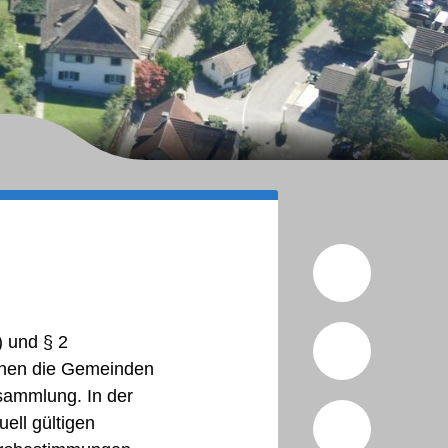
Seite v
 und § 2
Seite a
chen die Gemeinden
sammlung. In der
teilen
ell gültigen