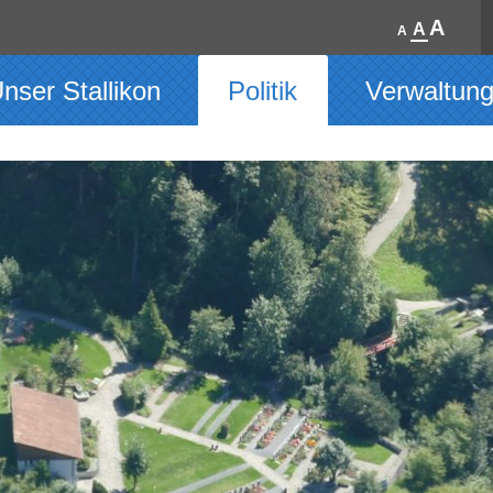
A
A
A
nser Stallikon
Politik
Verwaltun