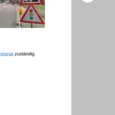
Facebo
X (Twitt
etariat
zuständig.