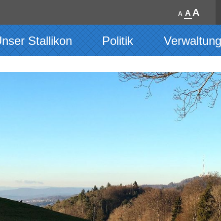
A
A
A
nser Stallikon
Politik
Verwaltun