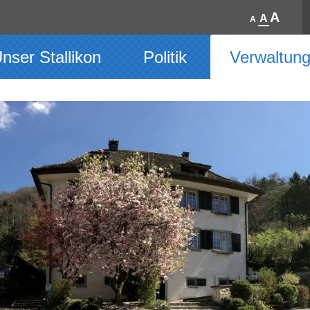
A
A
A
nser Stallikon
Politik
Verwaltun