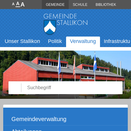
Direkt zum Inhalt springen
A
A
A
GEMEINDE
SCHULE
BIBLIOTHEK
Hauptnavigation
Unser Stallikon
Politik
Verwaltung
Infrastruktu
Suche starten
Suchbegriff
Unternavigation
Gemeindeverwaltung