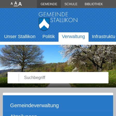
Direkt zum Inhalt springen
A
A
A
GEMEINDE
SCHULE
BIBLIOTHEK
Hauptnavigation
Unser Stallikon
Politik
Verwaltung
Infrastruktu
Suche starten
Suchbegriff
Unternavigation
Gemeindeverwaltung