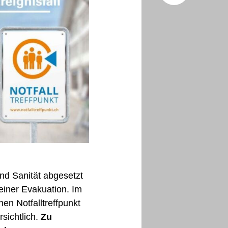
Facebo
X (Twitt
und Sanität abgesetzt
einer Evakuation. Im
n Notfalltreffpunkt
rsichtlich.
Zu