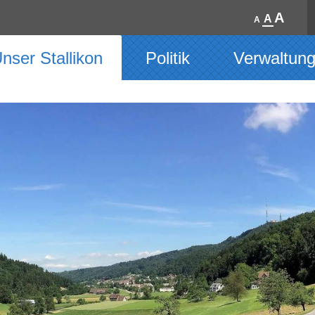
A
A
A
nser Stallikon
Politik
Verwaltun