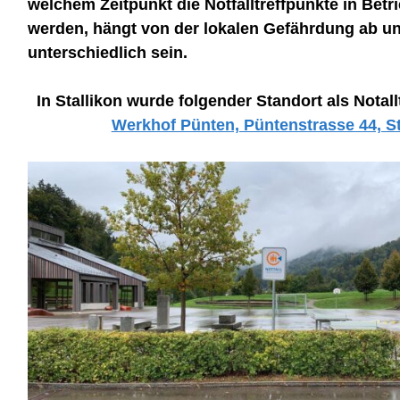
welchem Zeitpunkt die Notfalltreffpunkte in Be
werden, hängt von der lokalen Gefährdung ab un
unterschiedlich sein.
In Stallikon wurde folgender Standort als Notallt
Werkhof Pünten, Püntenstrasse 44, St