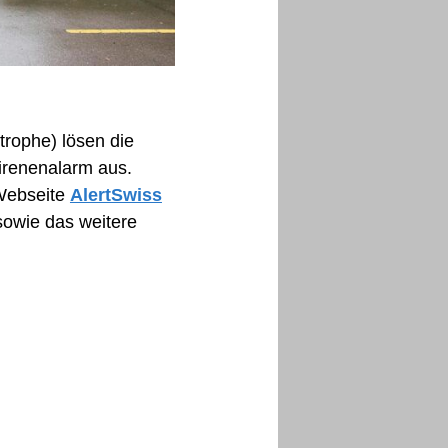
strophe) lösen die
irenenalarm aus.
Webseite
AlertSwiss
 sowie das weitere