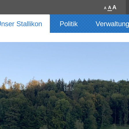
A
A
A
nser Stallikon
Politik
Verwaltun