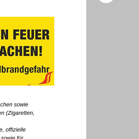
Facebo
X (Twitt
fachen sowie
n (Zigaretten,
, offizielle
 sowie für