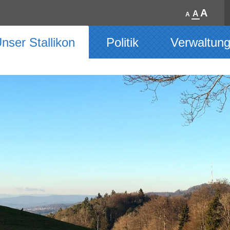
A
A
A
nser Stallikon
Politik
Verwaltun