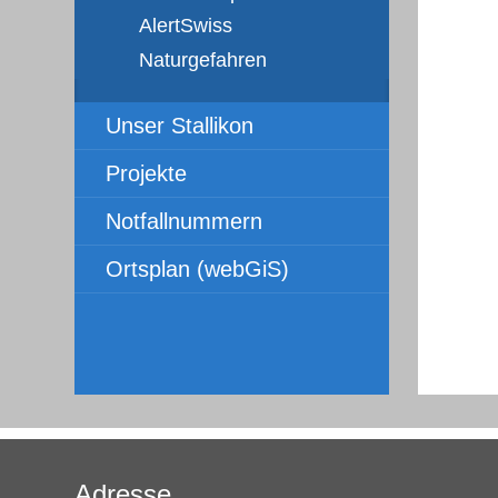
AlertSwiss
Naturgefahren
Unser Stallikon
Projekte
Notfallnummern
Ortsplan (webGiS)
Adresse