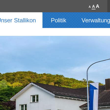
A
A
A
nser Stallikon
Politik
Verwaltun