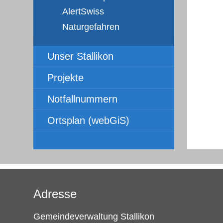
AlertSwiss
Naturgefahren
Unser Stallikon
Projekte
Notfallnummern
Ortsplan (webGiS)
Adresse
Gemeindeverwaltung Stallikon