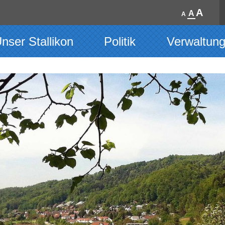
A
A
A
nser Stallikon
Politik
Verwaltun