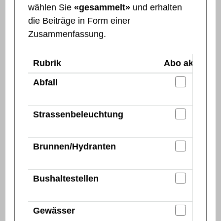
wählen Sie
«gesammelt»
und erhalten
die Beiträge in Form einer
Zusammenfassung.
Rubrik
Abo aktiv
V
E-Mail
Abfall
E-Mail
Strassenbeleuchtung
E-Mail
Brunnen/Hydranten
E-Mail
Bushaltestellen
E-Mail
Gewässer