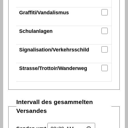
E-Mail
Graffiti/Vandalismus
E-Mail
Schulanlagen
E-Mail
Signalisation/Verkehrsschild
E-Mail
Strasse/Trottoir/Wanderweg
Intervall des gesammelten
Versandes