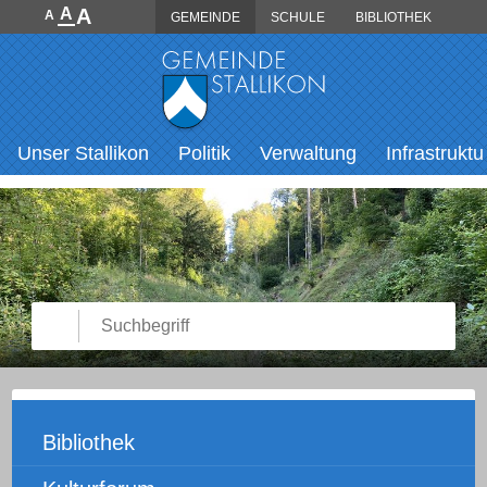
Direkt zum Inhalt springen
A
A
A
GEMEINDE
SCHULE
BIBLIOTHEK
Hauptnavigation
Unser Stallikon
Politik
Verwaltung
Infrastruktu
Suche starten
Suchbegriff
Unternavigation
Bibliothek