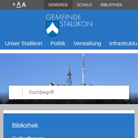
Direkt zum Inhalt springen
A
A
A
GEMEINDE
SCHULE
BIBLIOTHEK
Hauptnavigation
Unser Stallikon
Politik
Verwaltung
Infrastruktu
Suche starten
Suchbegriff
Unternavigation
Bibliothek