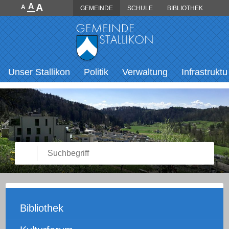
Direkt zum Inhalt springen
A
A
A
GEMEINDE
SCHULE
BIBLIOTHEK
Hauptnavigation
Unser Stallikon
Politik
Verwaltung
Infrastruktu
Suche starten
Suchbegriff
Unternavigation
Bibliothek