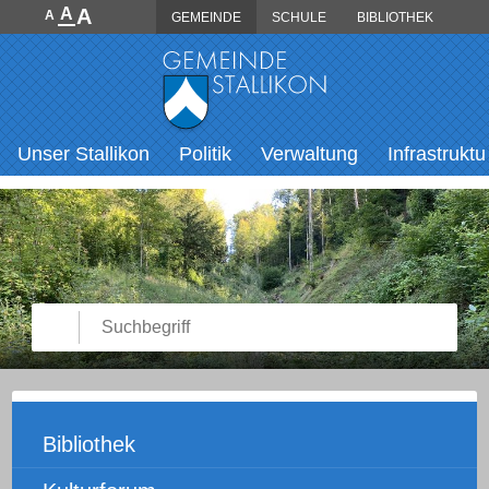
Direkt zum Inhalt springen
A
A
A
GEMEINDE
SCHULE
BIBLIOTHEK
Hauptnavigation
Unser Stallikon
Politik
Verwaltung
Infrastruktu
Suche starten
Suchbegriff
Unternavigation
Bibliothek